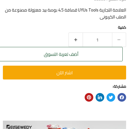
العلامة التجارية UYUs Tools قصافة 4.5 بوصة بيد معزولة مصنوعة من
الصلب الكربونى
كمية
أضف لعربة التسوق
اشتر الآن
مشاركة: