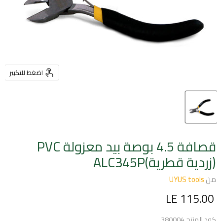
اضغط للتكبير
قصافة 4.5 بوصة بيد معزولة PVC
(زردية قطرية)ALC345P
من
UYUS tools
السعر الحالي
LE 115.00
كود المنتج
380004