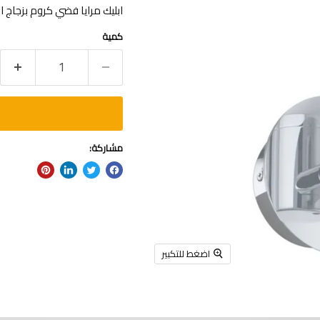
ابليك مرايا فضي كروم بزجاج اسطواني ابيض اوبا
كمية
مشاركة:
اضغط للتكبير