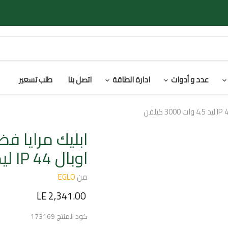
عدد و أدوات
ادارة الطاقة
اتصل بنا
طلب تسعير
ابليك مرايا ف
اوبال IP 44 ليد 4.5 وات 3000 كيلفن
من
EGLO
السعر الحالي
LE 2,341.00
كود المنتج
173169