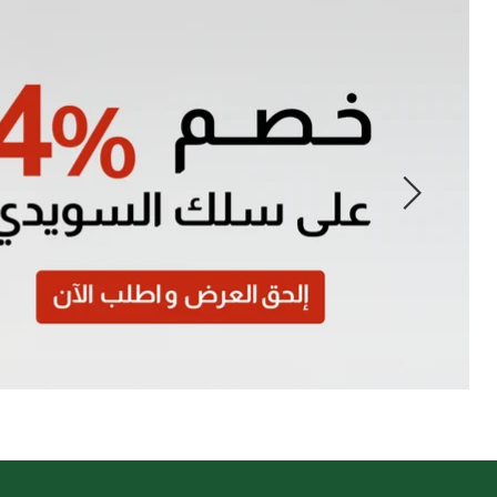
Slide
1
of
7