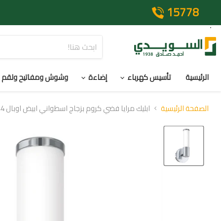
15778
الرئيسية
تأسيس كهرباء
إضاءة
وشوش ومفاتيح ولقم
الصفحة الرئيسية
ابليك مرايا فضي كروم بزجاج اسطواني ابيض اوبال IP 44 ليد 4.5 وات 3000 كيلفن