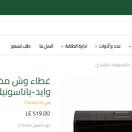
عدد و أدوات
ادارة الطاقة
اتصل بنا
طلب تسعير
وايد-باناسوني
من
Panasonic
السعر الحالي
LE 519.00
كود المنتج
215264