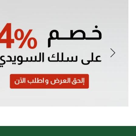
Slide
1
of
7