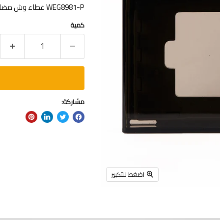
WEG8981-P غطاء وش مضاد للعوامل الجوية IP55-رمادي-وايد-باناسونيك-تايلاندي
كمية
مشاركة:
اضغط للتكبير