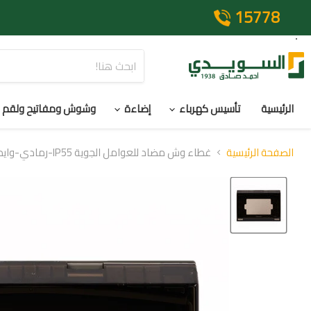
15778
الرئيسية
تأسيس كهرباء
إضاءة
وشوش ومفاتيح ولقم
الصفحة الرئيسية
غطاء وش مضاد للعوامل الجوية IP55-رمادي-وايد-باناسونيك-تايلاندي