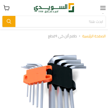
Menu
عرض
سلة
التسوق
الصفحة الرئيسية
طقم ألن كى ٩قطع