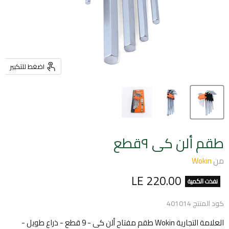
اضغط للتكبير
طقم ألن كى ٩قطع
من
Wokin
السعر الحالي
LE 220.00
نفذت الكمية
كود المنتج
401014
العلامة التجارية Wokin طقم مفتاح ألن كى - 9 قطع - ذراع طويل -