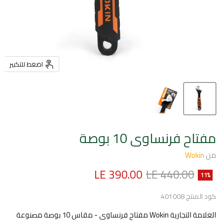
اضغط للتكبير
مفتاح فرنساوى 10 بوصة
من
Wokin
السعر الأصلي
السعر الحالي
LE 390.00
LE 440.00
11
%
كود المنتج
401008
العلامة التجارية Wokin مفتاح فرنساوى - مقاس 10 بوصة مصنوعة