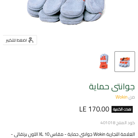
اضغط للتكبير
جوانتى حماية
من
Wokin
السعر الحالي
LE 170.00
نفذت الكمية
كود المنتج
401018
العلامة التجارية Wokin جوانتى حماية - مقاس 10 XL اللون برتقالى -