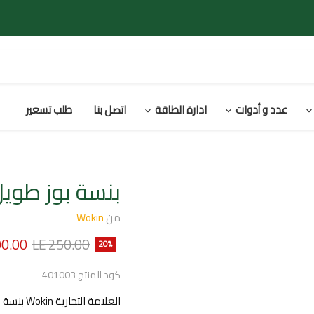
عدد و أدوات
ادارة الطاقة
اتصل بنا
طلب تسعير
بنسة بوز طويل 6 بو
من
Wokin
السعر الأصلي
السعر 
00.00
LE 250.00
20
%
كود المنتج
401003
العلامة التجارية Wokin بنسة بوز طويل مقاس 6 بوصة - يد معزولة مصنوعة من الصلب الكربونى