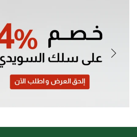
Slide
1
of
7