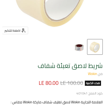
اضغط للتكبير
شريط لاصق تعبئة شفاف
من
Wokin
السعر الأصلي
السعر الحالي
LE 80.00
LE 100.00
نفذت الكمية
كود المنتج
401041
العلامة التجارية Wokin لاصق تغليف شفاف ماركة Wokin مقاس :