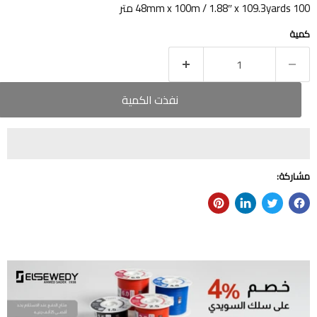
48mm x 100m / 1.88″ x 109.3yards 100 متر
كمية
نفذت الكمية
مشاركة: