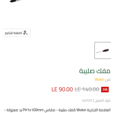
اضغط للتكبير
مفك صليبة
من
Wokin
السعر الأصلي
السعر الحالي
LE 90.00
LE 140.00
36
%
كود المنتج
401012
العلامة التجارية Wokin مُفك صليبة - مقاس PH1x100mm يد معزولة -