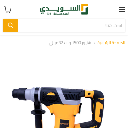
Menu
عرض
سلة
التسوق
الصفحة الرئيسية
شنيور 1500 وات 32ميللى