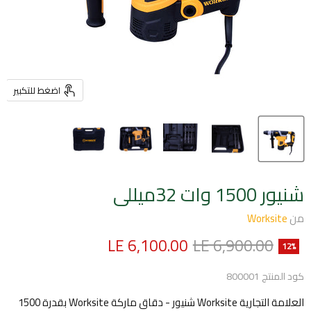
اضغط للتكبير
شنيور 1500 وات 32ميللى
من
Worksite
السعر الأصلي
السعر الحالي
LE 6,100.00
LE 6,900.00
12
%
كود المنتج
800001
العلامة التجارية Worksite شنيور - دقاق ماركة Worksite بقدرة 1500