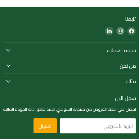
تابعنا
Find
Find
Find
us
us
us
on
on
on
خدمة العملاء
LinkedIn
Instagram
Facebook
من نحن
فئات
سجل الان
احصل علي احدث العروض من منتجات السويدي احمد صادق ذات الجودة العالية
تسجيل
البريد الألكتروني