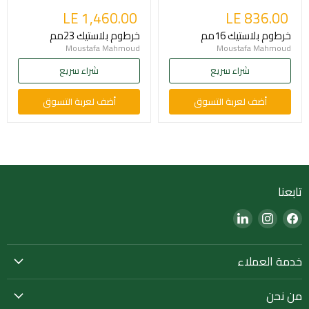
LE 1,460.00
LE 836.00
خرطوم بلاستيك 16مم
خرطوم بلاستيك 23مم
Moustafa Mahmoud
Moustafa Mahmoud
شراء سريع
شراء سريع
أضف لعربة التسوق
أضف لعربة التسوق
تابعنا
Find
Find
Find
us
us
us
on
on
on
خدمة العملاء
LinkedIn
Instagram
Facebook
من نحن