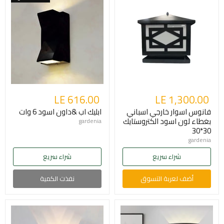
LE 616.00
LE 1,300.00
فانوس اسوار خارجي اسباني
ابليك اب &داون اسود 6 وات
بغطاء لون اسود الكتروستايك
gardenia
30*30
gardenia
شراء سريع
شراء سريع
أضف لعربة التسوق
نفذت الكمية