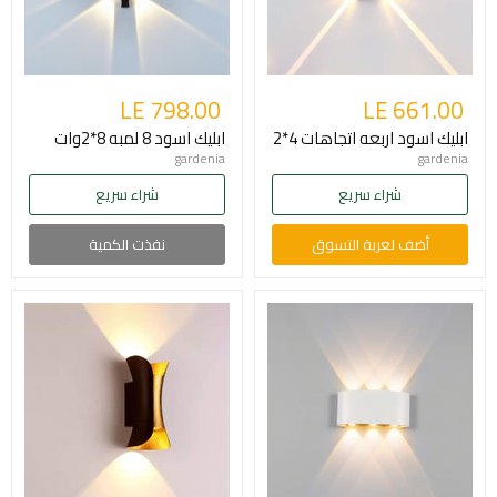
LE 798.00
LE 661.00
ابليك اسود اربعه اتجاهات 4*2
ابليك اسود 8 لمبه 8*2وات
gardenia
gardenia
شراء سريع
شراء سريع
أضف لعربة التسوق
نفذت الكمية