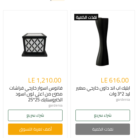
نفذت الكمية
LE 1,210.00
LE 616.00
ابليك اب اند داون خارجي صغير
فانوس اسوار خارجي فراشات
ليد 2*3 وات
مضئ من اعلي لون اسود
الكتروستايك 25*25
gardenia
gardenia
شراء سريع
شراء سريع
نفذت الكمية
أضف لعربة التسوق