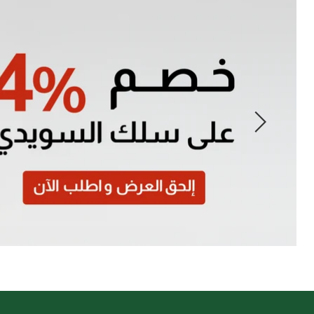
Slide
1
of
7