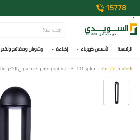
15778
الرئيسية
تأسيس كهرباء
إضاءة
وشوش ومفاتيح ولقم
الصفحة الرئيسية
بولارد BLD91 -الومنيوم مسبوك مدهون الكتروستاتيك 8وات-IP65-3000K