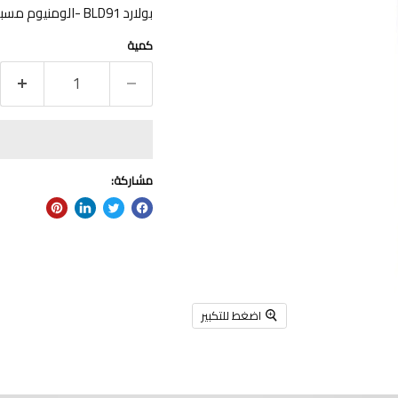
بولارد BLD91 -الومنيوم مسبوك مدهون الكتروستاتيك 8وات-IP65-3000K
كمية
مشاركة:
اضغط للتكبير