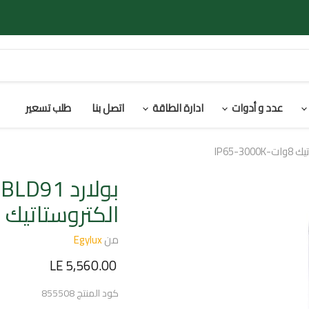
عدد و أدوات
ادارة الطاقة
اتصل بنا
طلب تسعير
ب
الكتروستاتيك 8وات-IP65-3000K
من
Egylux
السعر الحالي
LE 5,560.00
كود المنتج
855508