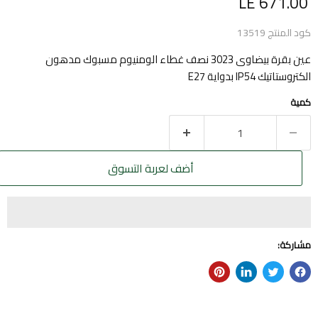
السعر الحالي
LE 671.00
كود المنتج
13519
عين بقرة بيضاوى 3023 نصف غطاء الومنيوم مسبوك مدهون
الكتروستاتيك IP54 بدواية E27
كمية
أضف لعربة التسوق
مشاركة: