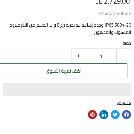
السعر الحالي
LE 2,729.00
كود المنتج
855494
5001-20,IP65, وحدة إضاءة ليد بحربة زرع 8 وات الجسم من الالومنيوم
المسبوك والمدهون
كمية
أضف لعربة التسوق
مشاركة: