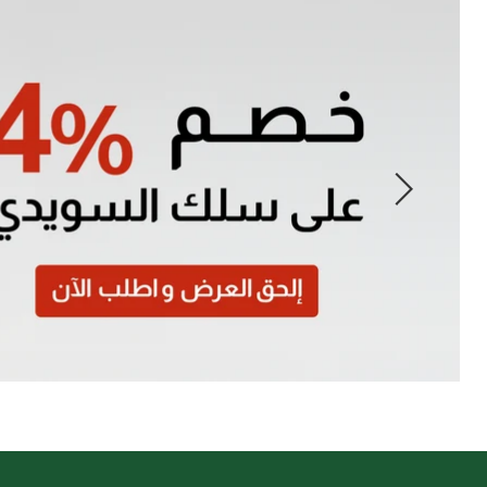
Slide
1
of
7