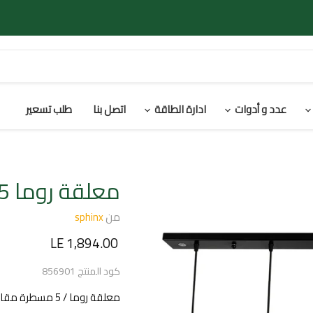
عدد و أدوات
ادارة الطاقة
اتصل بنا
طلب تسعير
معلقة روما 5 مسطرة
من
sphinx
السعر الحالي
LE 1,894.00
كود المنتج
856901
معلقة روما / 5 مسطرة مقاس 16.5*20 سم دواية E27