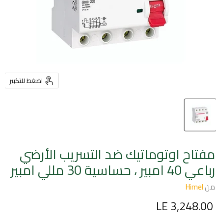
اضغط للتكبير
مفتاح اوتوماتيك ضد التسريب الأرضي
رباعي 40 امبير ، حساسية 30 مللي امبير
من
Himel
السعر الحالي
LE 3,248.00