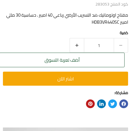
كود المنتج
283053
مفتاح اوتوماتيك ضد التسريب الأرضي رباعي 40 امبير ، حساسية 30 مللي
امبير HDB3VR440SC
كمية
أضف لعربة التسوق
اشتر الآن
مشاركة: