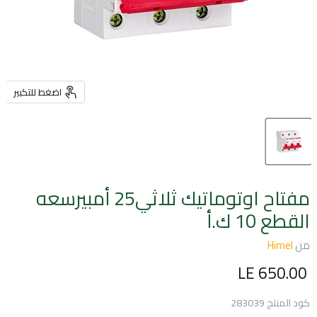
اضغط للتكبير
مفتاح اوتوماتيك ثلاثي25 أمبيرسعه
القطع 10 ك.أ
من
Himel
السعر الحالي
LE 650.00
كود المنتج
283039