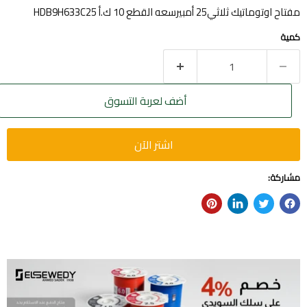
مفتاح اوتوماتيك ثلاثي25 أمبيرسعه القطع 10 ك.أ HDB9H633C25
كمية
أضف لعربة التسوق
اشتر الآن
مشاركة: