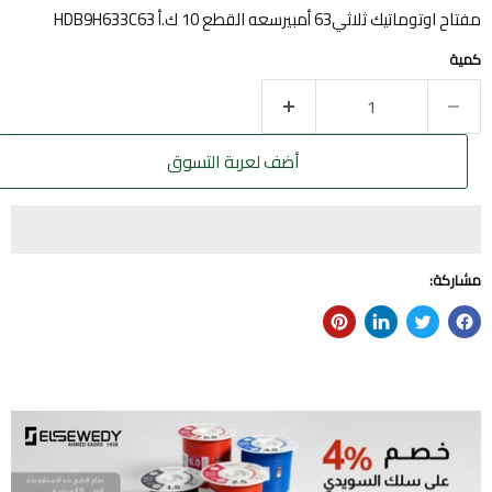
مفتاح اوتوماتيك ثلاثي63 أمبيرسعه القطع 10 ك.أ HDB9H633C63
كمية
أضف لعربة التسوق
مشاركة: