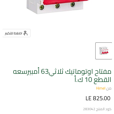
اضغط للتكبير
مفتاح اوتوماتيك ثلاثي63 أمبيرسعه
القطع 10 ك.أ
من
Himel
السعر الحالي
LE 825.00
كود المنتج
283042