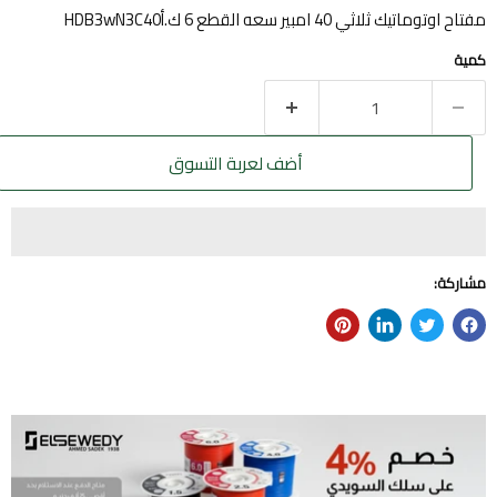
مفتاح اوتوماتيك ثلاثي 40 امبير سعه القطع 6 ك.أHDB3wN3C40
كمية
أضف لعربة التسوق
مشاركة: