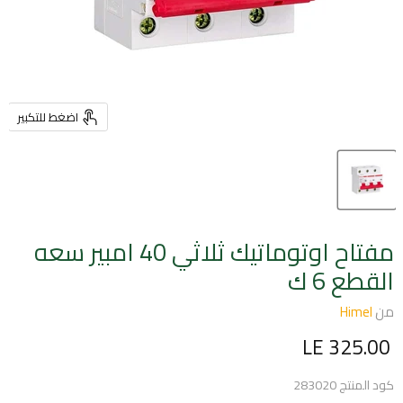
اضغط للتكبير
مفتاح اوتوماتيك ثلاثي 40 امبير سعه
القطع 6 ك
من
Himel
السعر الحالي
LE 325.00
كود المنتج
283020