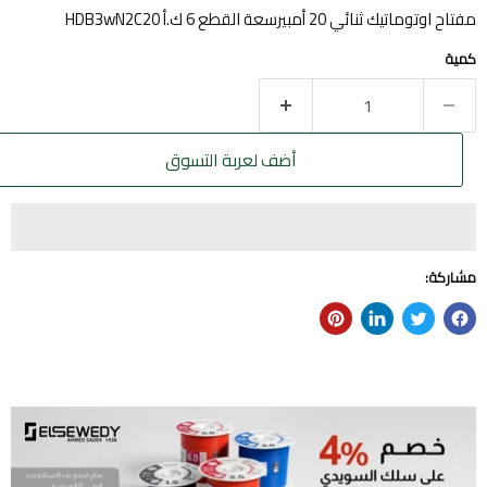
مفتاح اوتوماتيك ثنائي 20 أمبيرسعة القطع 6 ك.أ HDB3wN2C20
كمية
أضف لعربة التسوق
مشاركة: