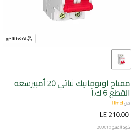
اضغط للتكبير
مفتاح اوتوماتيك ثنائي 20 أمبيرسعة
القطع 6 ك.أ
من
Himel
السعر الحالي
LE 210.00
كود المنتج
283010