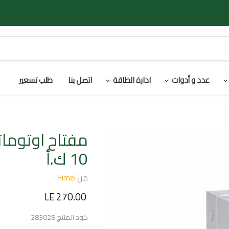
عدد و أدوات
ادارة الطاقة
اتصل بنا
طلب تسعير
10 ك.أ
من
Himel
السعر الحالي
LE 270.00
كود المنتج
283028