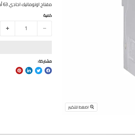
مفتاح اوتوماتيك احادي 63 أمبيرسعه القطع 10 ك.أ HDB9H631C63
كمية
مشاركة:
اضغط للتكبير