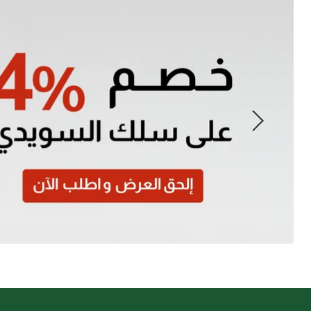
Slide
1
of
7