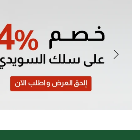
Slide
1
of
7