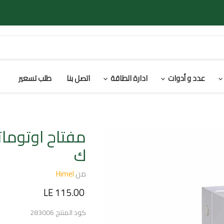
عدد و أدوات
ادارة الطاقة
اتصل بنا
طلب تسعير
ك
من
Himel
السعر الحالي
LE 115.00
كود المنتج
283006