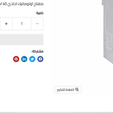
مفتاح اوتوماتيك احادي 40 امبير سعه القطع 6 ك.أHDB3wN1C40
كمية
مشاركة:
اضغط للتكبير