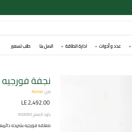
عدد و أدوات
ادارة الطاقة
اتصل بنا
طلب تسعير
نجفة فورجيه دائرية 6 ذراع من 
من
Kenier
السعر الحالي
LE 2,492.00
كود المنتج
900090
معلقه فورجیه بشریحه دائریھه ب6 زراع علي شكل شعله ب