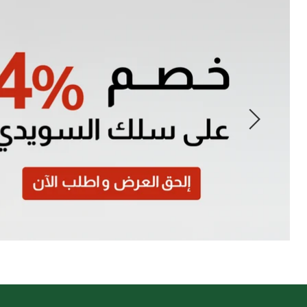
Slide
1
of
7