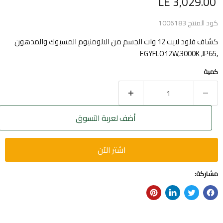
السعر الحالي
LE 3,029.00
كود المنتج
1006183
كشاف فلود لايت 12 وات الجسم من الالومنيوم المسبوك والمدهون
,EGYFLO12W,3000K ,IP65
كمية
أضف لعربة التسوق
اشتر الآن
مشاركة: