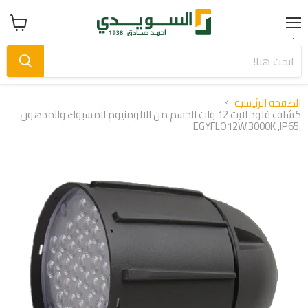
Menu
عرض
سلة
التسوق
الصفحة الرئيسية
كشاف فلود لايت 12 وات الجسم من الالومنيوم المسبوك والمدهون
,EGYFLO12W,3000K ,IP65