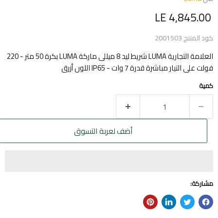
السعر الحالي
LE 4,845.00
كود المنتج
2001503
العلامة التجارية LUMA شريط ليد 8 ميللى ماركة LUMA بكرة 50 متر - 220
فولت على التيار مباشرة قدرة 7 وات - IP65 اللون أزرق
كمية
أضف لعربة التسوق
مشاركة: