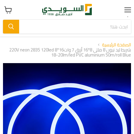
Menu
عرض
سلة
التسوق
الصفحة الرئيسية
شريط ليد نيون 8 مللى 8*16 أزرق 7 وات220V neon 2835 120led 8*16
18-20lm/led PVC aluminium 50m/roll Blue