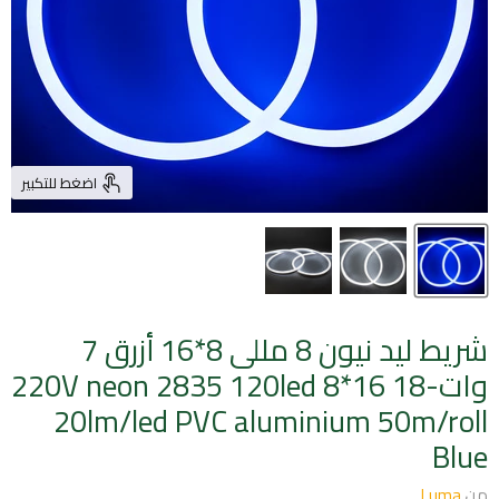
اضغط للتكبير
شريط ليد نيون 8 مللى 8*16 أزرق 7
وات220V neon 2835 120led 8*16 18-
20lm/led PVC aluminium 50m/roll
Blue
من
Luma