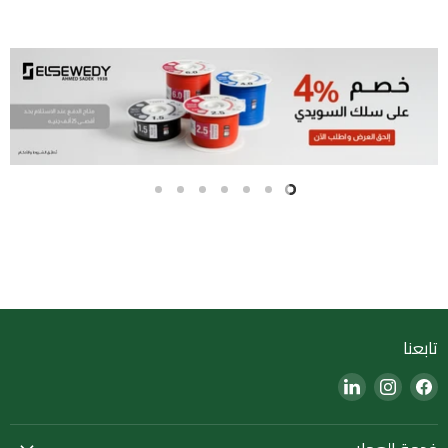
Slide
Slide
Slide
Slide
Slide
Slide
Slide
7
6
5
4
3
2
1
Slide
1
of
7
تابعنا
Find
Find
Find
us
us
us
on
on
on