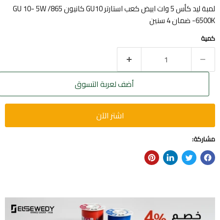
لمبة ليد كأس 5 وات ابيض كعب استارتر GU10 كانيون GU 10- 5W /865
-6500K ضمان 4 سنين
كمية
أضف لعربة التسوق
اشتر الآن
مشاركة: