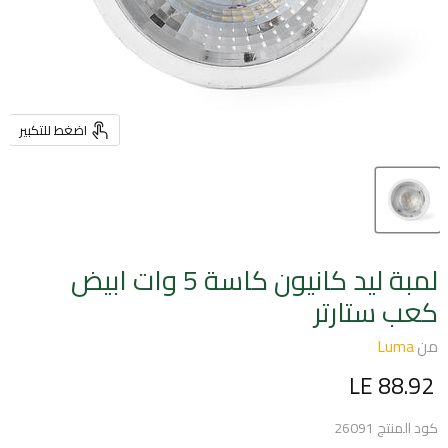
اضغط للتكبير
لمبة ليد كانيون كاسة 5 وات ابيض
كعب ستارتر
من
Luma
السعر الحالي
LE 88.92
كود المنتج
26091