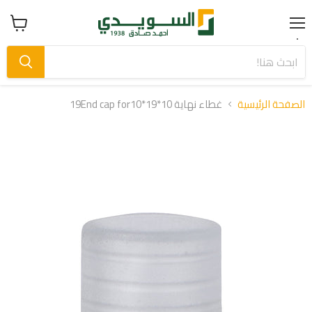
Menu
عرض
سلة
التسوق
الصفحة الرئيسية
غطاء نهاية 10*19End cap for10*19