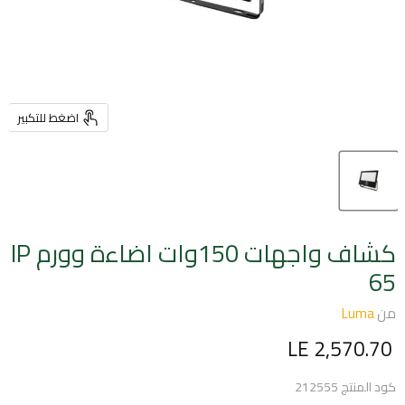
اضغط للتكبير
كشاف واجهات 150وات اضاءة وورم IP
65
من
Luma
السعر الحالي
LE 2,570.70
كود المنتج
212555