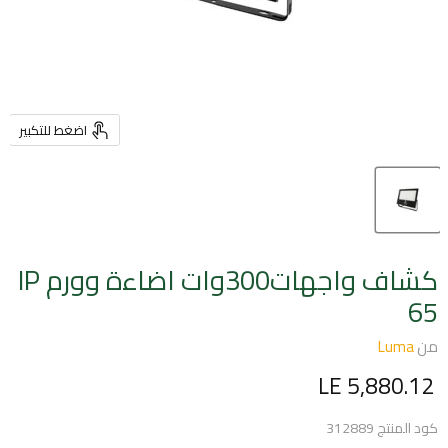
اضغط للتكبير
كشاف واجهات300وات اضاءة وورم IP
65
من
Luma
السعر الحالي
LE 5,880.12
كود المنتج
312889