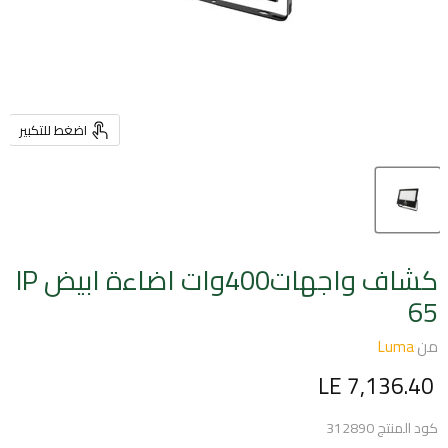
اضغط للتكبير
كشاف واجهات400وات اضاءة ابيض IP
65
من
Luma
السعر الحالي
LE 7,136.40
كود المنتج
312890