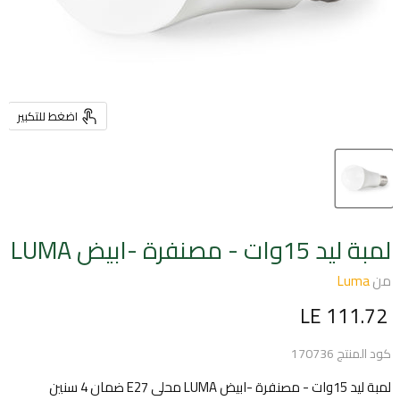
اضغط للتكبير
لمبة ليد 15وات - مصنفرة -ابيض LUMA
من
Luma
السعر الحالي
LE 111.72
كود المنتج
170736
لمبة ليد 15وات - مصنفرة -ابيض LUMA محلى E27 ضمان 4 سنين