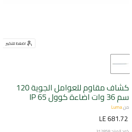
اضغط للتكبير
كشاف مقاوم للعوامل الجوية 120
سم 36 وات اضاءة كوول IP 65
من
Luma
السعر الحالي
LE 681.72
كود المنتج
312858