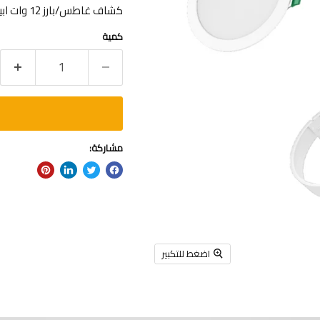
كشاف غاطس/بارز 12 وات ابيض 6500K فتحة 15 سم IP44
كمية
مشاركة:
اضغط للتكبير