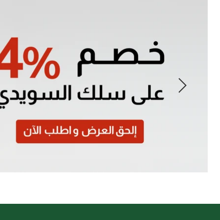
Slide
1
of
7