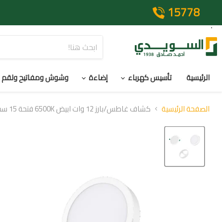
15778
الرئيسية
تأسيس كهرباء
إضاءة
وشوش ومفاتيح ولقم
الصفحة الرئيسية
كشاف غاطس/بارز 12 وات ابيض 6500K فتحة 15 سم IP44