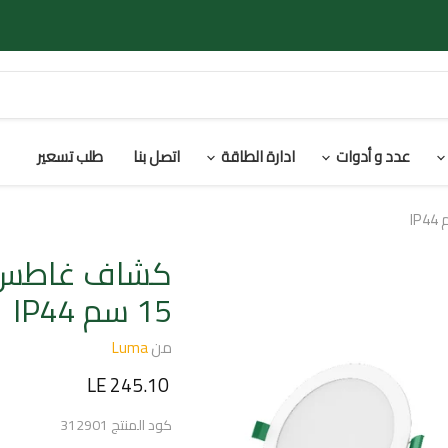
عدد و أدوات
ادارة الطاقة
اتصل بنا
طلب تسعير
15 سم IP44
من
Luma
السعر الحالي
LE 245.10
كود المنتج
312901