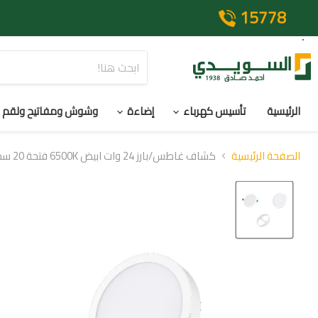
15778
الرئيسية
تأسيس كهرباء
إضاءة
وشوش ومفاتيح ولقم
الصفحة الرئيسية
كشاف غاطس/بارز 24 وات ابيض 6500K فتحة 20 سم IP44