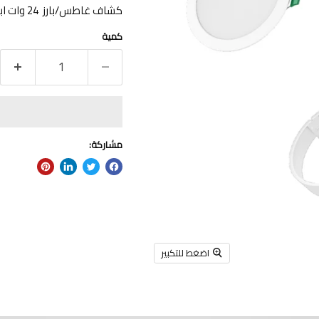
كشاف غاطس/بارز 24 وات ابيض 6500K فتحة 20 سم IP44
كمية
مشاركة:
اضغط للتكبير