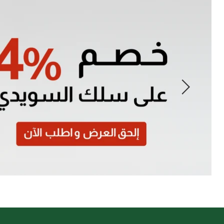
Slide
1
of
7