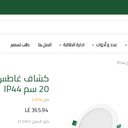
عدد و أدوات
ادارة الطاقة
اتصل بنا
طلب تسعير
20 سم IP44
من
Luma
السعر الحالي
LE 365.94
كود المنتج
312907