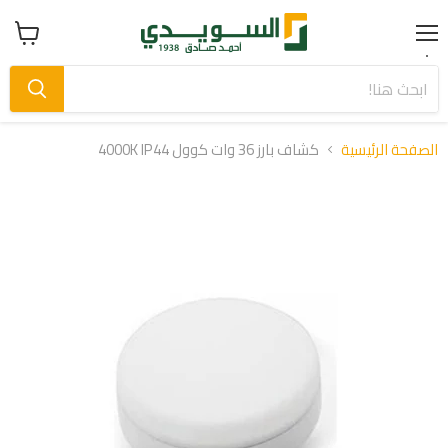
Menu
عرض
سلة
التسوق
الصفحة الرئيسية
كشاف بارز 36 وات كوول 4000K IP44