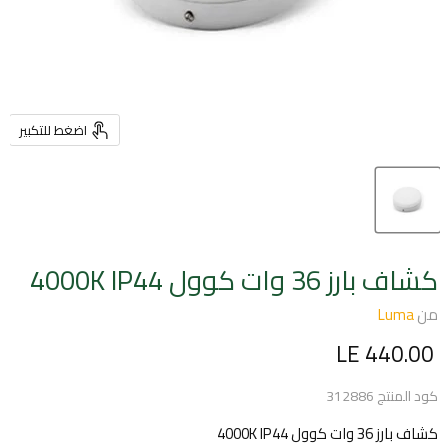
اضغط للتكبير
كشاف بارز 36 وات كوول 4000K IP44
من
Luma
السعر الحالي
LE 440.00
كود المنتج
312886
كشاف بارز 36 وات كوول 4000K IP44