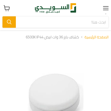
Menu
عرض
سلة
التسوق
الصفحة الرئيسية
كشاف بارز 36 وات ابيض 6500K IP44