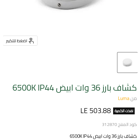
اضغط للتكبير
كشاف بارز 36 وات ابيض 6500K IP44
من
Luma
السعر الحالي
LE 503.88
نفذت الكمية
كود المنتج
312870
كشاف بارز 36 وات ابيض 6500K IP44