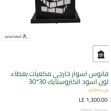
اضغط للتكبير
فانوس اسوار خارجي مكعبات بغطاء
لون اسود الكتروستايك 30*30
من
gardenia
السعر الحالي
LE 1,300.00
كود المنتج
600021