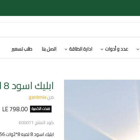
عدد و أدوات
ادارة الطاقة
اتصل بنا
طلب تسعير
ابليك اسود 8 لمبه 8*2وات
من
gardenia
السعر الحالي
LE 798.00
نفذت الكمية
كود المنتج
600011
ابليك اسود 8 لمبه 8*2وات IP56