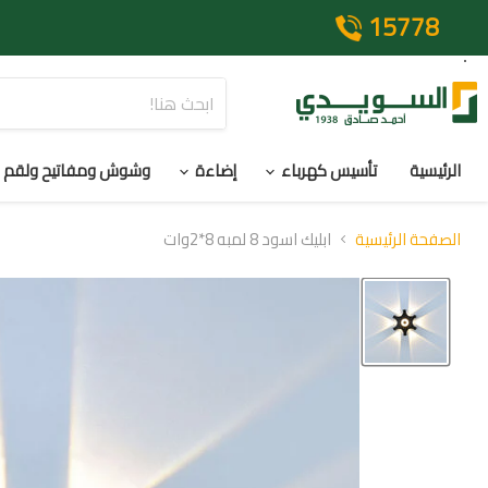
15778
الرئيسية
تأسيس كهرباء
إضاءة
وشوش ومفاتيح ولقم
الصفحة الرئيسية
ابليك اسود 8 لمبه 8*2وات