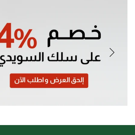
Slide
1
of
7