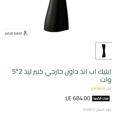
اضغط للتكبير
ابليك اب اند داون خارجي كبير ليد 2*5
وات
من
gardenia
السعر الحالي
LE 684.00
نفذت الكمية
كود المنتج
600015