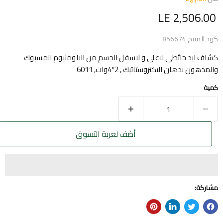
السعر الحالي
LE 2,506.00
كود المنتج
856674
كشاف ليد حائطى لاعلى و لاسفل الجسم من الالومنيوم المسبوك
والمدهون بدهان اليكتروستاتيك , 2*4وات, 6011
كمية
أضف لعربة التسوق
مشاركة: