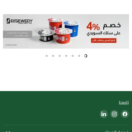
Slide
Slide
Slide
Slide
Slide
Slide
Slide
7
6
5
4
3
2
1
Slide
1
of
7
تابعنا
Find
Find
Find
us
us
us
on
on
on